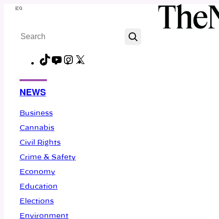
Skip
Menu
to
Search
content
TikTok
YouTube
Instagram
X
Facebook
NEWS
Business
Cannabis
Civil Rights
Crime & Safety
Economy
Education
Elections
Environment