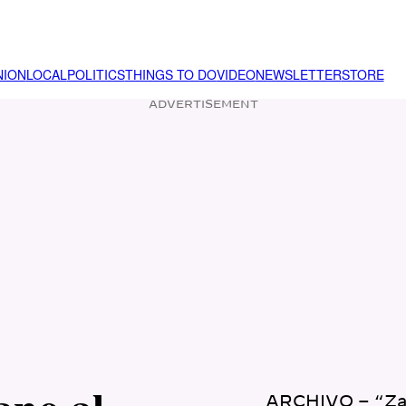
NION
LOCAL
POLITICS
THINGS TO DO
VIDEO
NEWSLETTER
STORE
ADVERTISEMENT
ARCHIVO – “Zapa