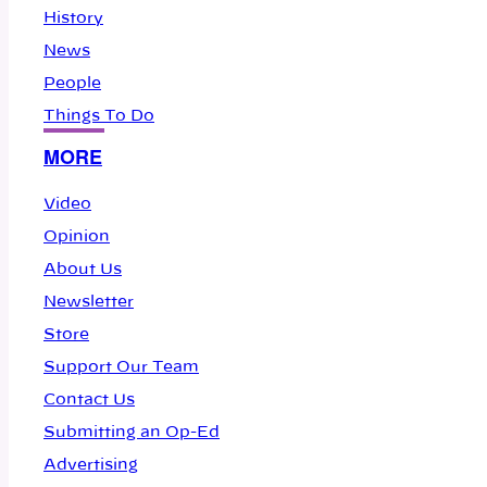
History
News
People
Things To Do
MORE
Video
Opinion
About Us
Newsletter
Store
Support Our Team
Contact Us
Submitting an Op-Ed
Advertising