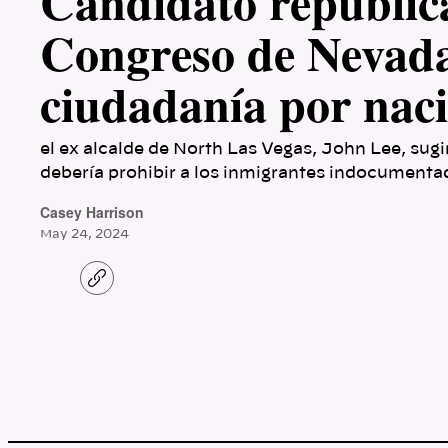
Candidato republic
Congreso de Nevada
ciudadanía por nac
el ex alcalde de North Las Vegas, John Lee, sugir
debería prohibir a los inmigrantes indocumenta
Casey Harrison
May 24, 2024
C
o
p
y
l
i
n
k