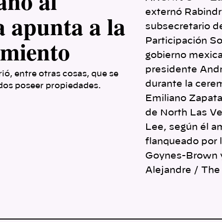
ano al
externó Rabindri
 apunta a la
subsecretario d
imiento
Participación So
gobierno mexica
presidente And
ió, entre otras cosas, que se
durante la cere
dos poseer propiedades.
Emiliano Zapata
de North Las Ve
Lee, según él a
flanqueado por 
Goynes-Brown y 
Alejandre / Th