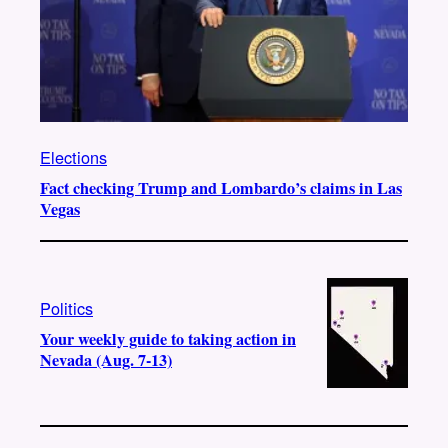
Elections
Fact checking Trump and Lombardo’s claims in Las
Vegas
Politics
Your weekly guide to taking action in
Nevada (Aug. 7-13)