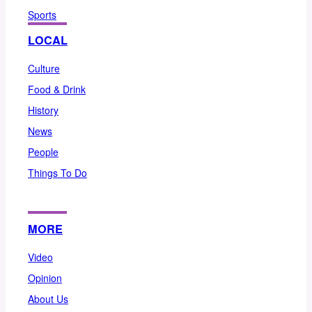
Sports
LOCAL
Culture
Food & Drink
History
News
People
Things To Do
MORE
Video
Opinion
About Us