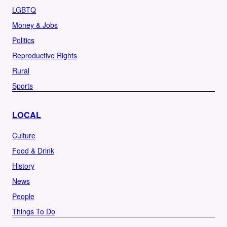
LGBTQ
Money & Jobs
Politics
Reproductive Rights
Rural
Sports
LOCAL
Culture
Food & Drink
History
News
People
Things To Do