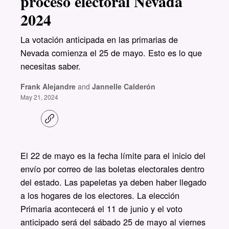
proceso electoral Nevada
2024
La votación anticipada en las primarias de
Nevada comienza el 25 de mayo. Esto es lo que
necesitas saber.
Frank Alejandre
and
Jannelle Calderón
May 21, 2024
C
o
p
y
l
El 22 de mayo es la fecha límite para el inicio del
i
envío por correo de las boletas electorales dentro
n
k
del estado. Las papeletas ya deben haber llegado
a los hogares de los electores. La elección
Primaria acontecerá el 11 de junio y el voto
anticipado será del sábado 25 de mayo al viernes