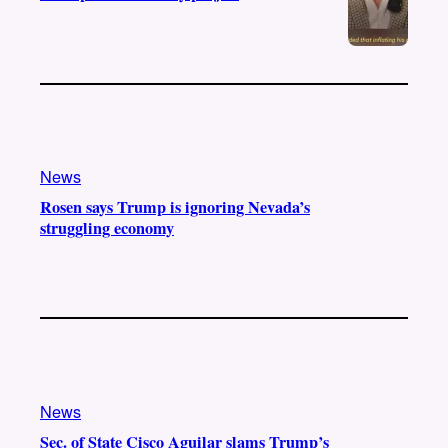
News
Rosen says Trump is ignoring Nevada’s
struggling economy
News
Sec. of State Cisco Aguilar slams Trump’s