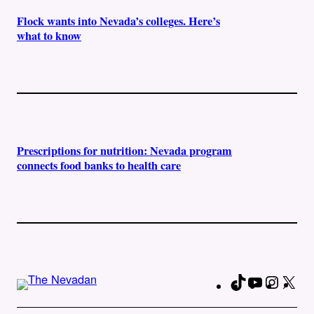
Flock wants into Nevada’s colleges. Here’s
what to know
Prescriptions for nutrition: Nevada program
connects food banks to health care
TikTok
YouTube
Instag
X
Fa