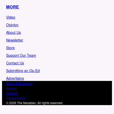
MORE
Video
Opinion
About Us
Newsletter
Store
Support Our Team
Contact Us
Submitting an Op-Ed
Advertising
Ethics & Standards
Support
Careers
Privacy Policy
© 2026 The Nevadan. All rights reserved.