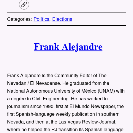
C
o
p
Categories:
Politics
, 
Elections
y
l
i
A
n
k
Frank Alejandre
u
t
h
Frank Alejandre is the Community Editor of The
o
Nevadan / El Nevadense. He graduated from the
National Autonomous University of México (UNAM) with
r
a degree in Civil Engineering. He has worked in
journalism since 1990, first at El Mundo Newspaper, the
s
first Spanish-language weekly publication in southern
Nevada, and then at the Las Vegas Review-Journal,
where he helped the RJ transition its Spanish language