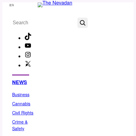
Skip
Menu
to
Search
content
TikTok
YouTube
Instagram
X
Facebook
NEWS
Business
Cannabis
Civil Rights
Crime &
Safety