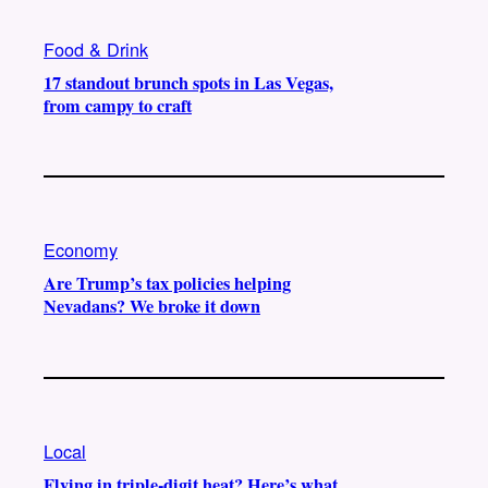
Food & Drink
17 standout brunch spots in Las Vegas,
from campy to craft
Economy
Are Trump’s tax policies helping
Nevadans? We broke it down
Local
Flying in triple-digit heat? Here’s what