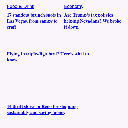
Food & Drink
Economy
17 standout brunch spots in
Are Trump’s tax policies
Las Vegas, from campy to
helping Nevadans? We broke
craft
it down
Flying in triple-digit heat? Here’s what to
know
14 thrift stores in Reno for shopping
sustainably and saving money