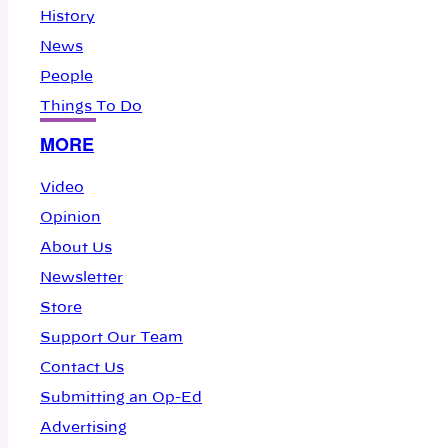
History
News
People
Things To Do
MORE
Video
Opinion
About Us
Newsletter
Store
Support Our Team
Contact Us
Submitting an Op-Ed
Advertising