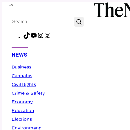
Skip
Menu
to
Search
content
TikTok
YouTube
Instagram
X
Facebook
NEWS
Business
Cannabis
Civil Rights
Crime & Safety
Economy
Education
Elections
Environment