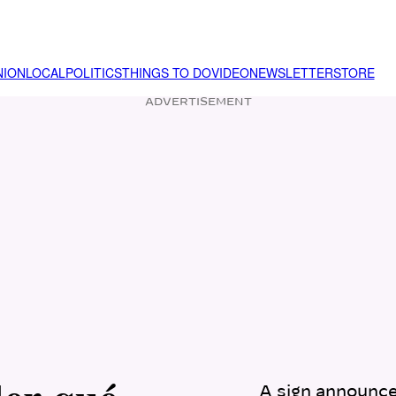
NION
LOCAL
POLITICS
THINGS TO DO
VIDEO
NEWSLETTER
STORE
ADVERTISEMENT
A sign announces