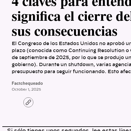
4 claves para enten
significa el cierre d
sus consecuencias
El Congreso de los Estados Unidos no aprobó un
plazo (conocida como Continuing Resolution o 
de septiembre de 2025, por lo que se produjo u
gobierno). Durante un shutdown, varias agencia
presupuesto para seguir funcionando. Esto afe
Factchequeado
October 1, 2025
C
o
p
y
l
i
n