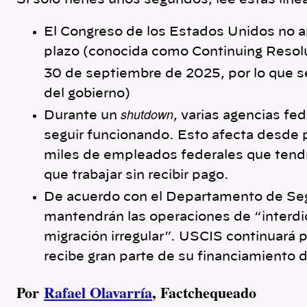
Si sólo tienes unos segundos, lee estas líne
k
El Congreso de los Estados Unidos no a
plazo (conocida como Continuing Resolu
30 de septiembre de 2025, por lo que 
del gobierno)
shutdown
Durante un
, varias agencias fe
seguir funcionando. Esto afecta desde 
miles de empleados federales que tendrí
que trabajar sin recibir pago.
De acuerdo con el Departamento de Seg
mantendrán las operaciones de “interdic
migración irregular”. USCIS continuará
recibe gran parte de su financiamiento d
Por
Rafael Olavarría
, Factchequeado